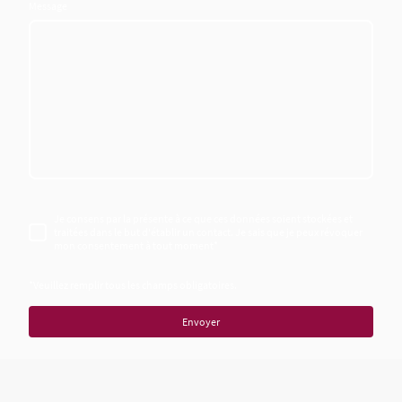
Message
Je consens par la présente à ce que ces données soient stockées et
traitées dans le but d'établir un contact. Je sais que je peux révoquer
mon consentement à tout moment
*
*Veuillez remplir tous les champs obligatoires.
Envoyer