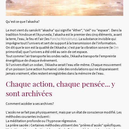
Qu'est ce que l'akasha?
Le mot vient du sanskrit "akasha" qui signifie "éther", "ciel" ou "espace". Dans la
tradition hindoue et l'Ayurveda, l'akasha est le premier des cinq éléments, avant
la terre, l'eau, le feu et l'air (les
Pancha Mahabhuta)
. La substance invisible qui
imprègne tout l'univers et sert de support à la transmission de l'information.
On dit que le son est la qualité de l'Akasha ; c'est par la vibration sonore (le
Om
primordial) que l'univers a été créé au sein de cet espace.
Tout comme l'air transporte les ondes radio, l'Akasha transporte l'empreinte
énergétique de chaque événement.
Si l'univers était un océan, l'Akasha serait l'eau elle-même. Chaque mouvement
d'un poisson (une action humaine) crée des ondulations qui ne disparaissent
jamais vraiment, elles restent enregistrées dans la mémoire de l'eau.
Chaque action, chaque pensée... y
sont archivées
Comment accéder a ses archives?
L'accès ne se fait pas physiquement, mais par un état de conscience modifié. Les
méthodes courantes incluent :
La méditation profonde ou l'hypnose régressive.
La prière sacrée
:
Certaines méthodes utilisent des "prières d'accès" spécifiques.