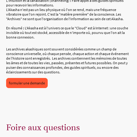
L'intuition et la canalisation (channeling)
:
Faire appel à des guides spirituels
pour recevoir les informations.
L'Akasha n'est pas un lieu physique où l'on se rend, mais une fréquence
vibratoire que l'on rejoint. C'est la "matière première" de la conscience. Les
"Archives" ne sont que l'organisation de l'information au sein de cet Akasha.
En résumé
:
L'Akasha est à l'univers ce que le "Cloud" est à Internet : une couche
invisible où tout est stocké, accessible de n'importe où, pourvu que l'on ait la
bonne connexion.
Les archives akashiques sont souvent considérées comme un champ de
conscience universelle, où chaque pensée, chaque action et chaque événement
de l’histoire sont enregistrés. Les archives contiennent les mémoires de toutes
les âmes et de toutes les vies, passées, présentes et futures possibles. On peut y
puiser des connaissances profondes, des guides spirituels, ou encore des
éclaircissements sur des questions.
formuler une demande
Foire aux questions